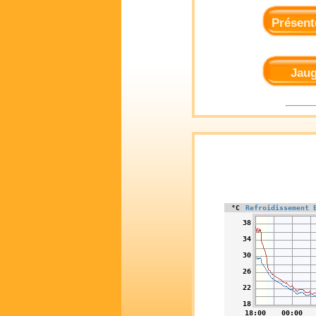
Présen
Jau