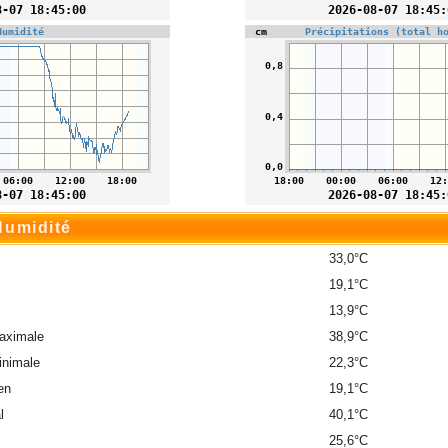
Humidité
33,0°C
19,1°C
13,9°C
aximale
38,9°C
inimale
22,3°C
en
19,1°C
l
40,1°C
25,6°C