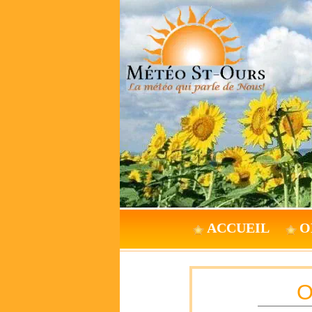
ACCUEIL
O
O