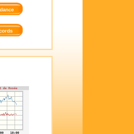
dance
cords