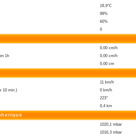
18,9°C
99%
60%
0
0,00 cm/h
en 1h
0,00 cm/h
0,00 cm
11 km/h
 10 min.)
0 km/h
223°
0,4 km
pherique
1020,1 mbar
1016,3 mbar